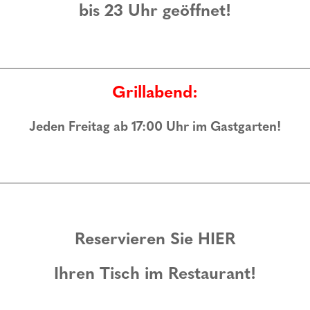
bis 23 Uhr geöffnet!
Grillabend:
NEWSLETTER
Jeden Freitag ab 17:00 Uhr im Gastgarten!
Keine Events mehr verpassen!
„
“ zeigt erforderliche Felder an
*
Reservieren Sie
HIER
*
estimmungen
gelesen und bin damit einverstanden.
Ihren Tisch im Restaurant!