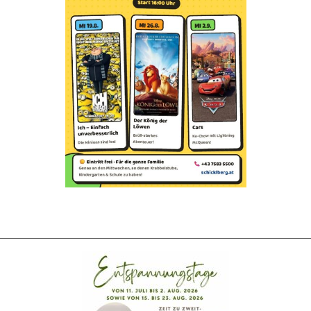
en Kunstbahn
DaySpa (Wellness)
49,00
€
IN DEN WARENKORB
IN DEN WARENKOR