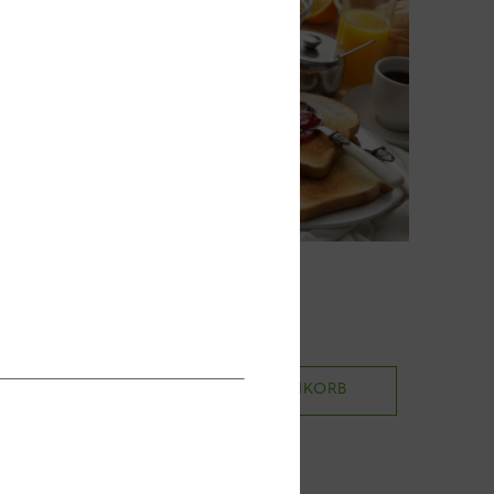
Familienfrühstück
50,00
€
B
IN DEN WARENKORB