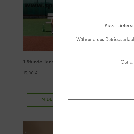
Pizza-Liefers
Während des Betriebsurlaub
1 Stunde Tennis
1 Übern
Geträn
(2 Pers.
15,00
€
160,00
€
IN DEN WARENKORB