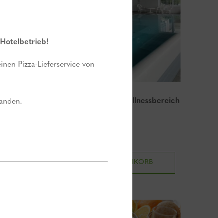
 Hotelbetrieb!
nen Pizza-Lieferservice von
1x Tageseintritt im Wellnessbereich
handen.
25,00
€
B
IN DEN WARENKORB