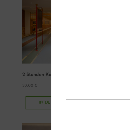
2 Stunden Kegelbahn
2 Stund
30,00
€
30,00
€
IN DEN WARENKORB