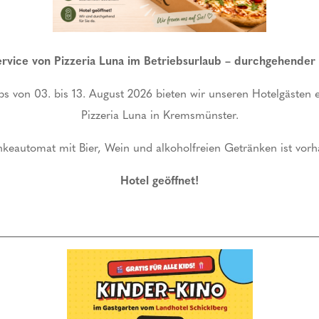
ervice von Pizzeria Luna im Betriebsurlaub – durchgehender
s von 03. bis 13. August 2026 bieten wir unseren Hotelgästen ei
Pizzeria Luna in Kremsmünster.
achtung im Doppelzimmer
1x Monatskarte Wellness
keautomat mit Bier, Wein und alkoholfreien Getränken ist vor
)
80,00
€
Hotel geöffnet!
IN DEN WARENKORB
IN DEN WARENKOR