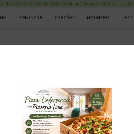
und Sa.-So. von 07.00 bis 14.00 Uhr an der Rezeption für Sie erreichba
TEL
SEMINARE
FREIZEIT
HOCHZEIT
JETZ
Shop