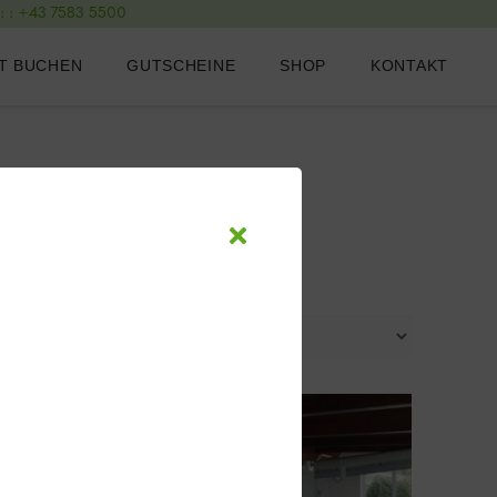
r:
: +43 7583 5500
T BUCHEN
GUTSCHEINE
SHOP
KONTAKT