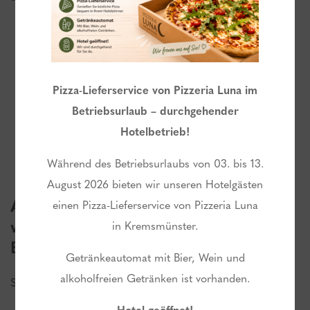
E-MAIL
Pizza-Lieferservice von Pizzeria Luna im
1A Landhotel Schicklberg GmbH & CoKG
Betriebsurlaub – durchgehender
Schicklberg 1, 4550 Kremsmünster
Hotelbetrieb!
zH Familie Zacherl
Während des Betriebsurlaubs von 03. bis 13.
August 2026 bieten wir unseren Hotelgästen
Als Ganzjahresbetrieb beschäftigen
einen Pizza-Lieferservice von Pizzeria Luna
wir Mitarbeiter in folgenden
in Kremsmünster.
Bereichen:
Getränkeautomat mit Bier, Wein und
alkoholfreien Getränken ist vorhanden.
Service, Küche, Zimmer und Reception