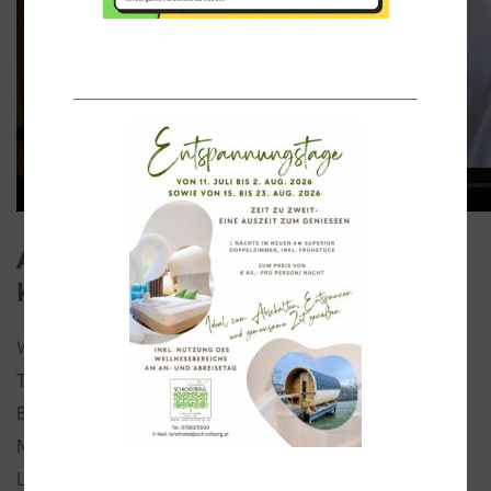
An welchen Stellen Sie bei uns
Karriere machen können:
Wir bieten Ganzjahresstellen wie auch Saisonstellen oder
Teilzeitbeschäftigung an, bei Interesse senden Sie uns Ihre
Bewerbungsunterlagen an die oben genannte (E-
Mail-)Adresse. Sind Sie bereit für Ihre Karriere beim
Landhotel Schicklberg?