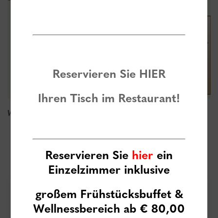
Reservieren Sie
HIER
Ihren Tisch im Restaurant!
Wir freuen uns über Intiativbewerbungen!
Reservieren Sie
hier
ein
Einzelzimmer inklusive
großem Frühstücksbuffet
&
NEWSLETTER
Wellnessbereich ab € 80,00