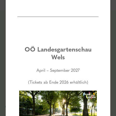
Keine Events mehr
verpassen!
„
“ zeigt erforderliche Felder an
*
E-
mail
*
OÖ Landesgartenschau
Consent
Ich habe die
Datenschutzbestimmungen
gelesen und bin damit
*
Wels
*
einverstanden.
April – September 2027
ABONNIEREN
(Tickets ab Ende 2026 erhältlich)
AUSZEICHNUNGEN