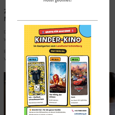
Hotel geöffnet!
Zusatzleistungen für unsere
Mitarbeiter:
Das Personal darf sämtliche hauseigenen
Sport
– und
Wellnesseinrichtungen
mitbenützen.
Es wird eine Unterkunft sowie ein Mitarbeiteressen zur
Verfügung gestellt.