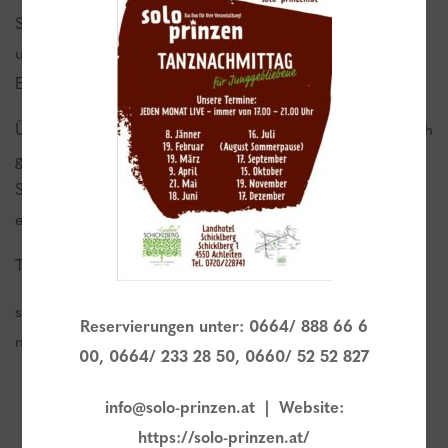
Schwimmen stärkt das Vertrauen zueinander – Halt geben
und loslassen – Ängste überwinden – Spaß mit dem
Element Wasser haben – das sind unsere Gedanken!
Über genaue Kurszeiten und Kursinhalte informiert Sie sich
gerne bei Frau Margit Mair, 3-fache Mutter und
Schwimmlehrerin. Die Anmeldung zu den Kursen erfolgt
ebenfalls bei Margit Mair.
Telefon:
+43 7587 6119
oder Mobil:
+43 699 1164 2518
siehe auch
www.wasserspass.net
oder e-
Reservierungen unter: 0664/ 888 66 6
mail:
wasserspass@aon.at
00, 0664/ 233 28 50, 0660/ 52 52 827
Massage:
info@solo-prinzen.at | Website:
https://solo-prinzen.at/