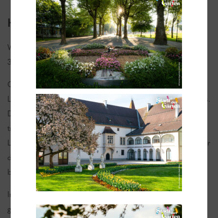
Hallenbad
Wassertemperatur von ca. 32°C und Lufttemperatur von
34°C das ganze Jahr über.
Genießen Sie im Winter den Blick in die verschneite
Landschaft des Voralpenlandes direkt vom Beckenrand aus.
Damit Sie immer ein angenehm warmes, aber nicht
tropisch-feuchtes Klima vorfinden, sorgt neben der
Lüftungs- auch noch eine spezielle Entfeuchtungsanlage für
das perfekte Raumklima. Nehmen Sie Platz in einer der
bequemen Ruheliegen!
Im Sommer können Sie ein Sonnenbad auf der Liegewiese
genießen, für rasche Abkühlung sorgen die 2