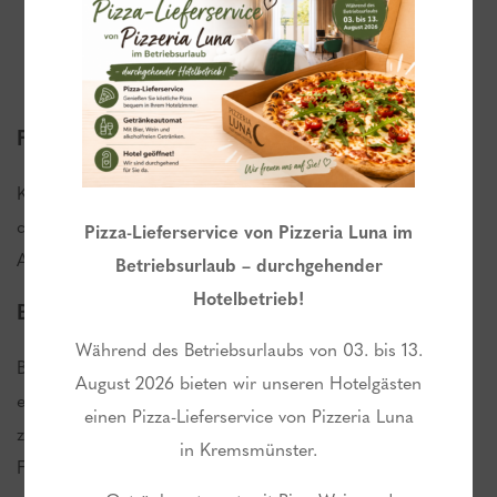
Finnsauna
Klassische Finnsauna mit einer Betriebstemperatur von
ca.100°C, mit Lüftung und Frischluftfenster ins Freie.
Pizza-Lieferservice von Pizzeria Luna im
Automatisches Ampeleintrittssystem im Halbstundentakt.
Betriebsurlaub – durchgehender
Hotelbetrieb!
Bio- & Infrarotsauna
Während des Betriebsurlaubs von 03. bis 13.
Betriebstemperatur: 60°C. Infratorwärmebänke sorgen für
August 2026 bieten wir unseren Hotelgästen
eine angenehme Wärmeentwicklung von hinten zusätzlich
einen Pizza-Lieferservice von Pizzeria Luna
zum Saunaofen von vorne. Während Sie in aller Ruhe die
in Kremsmünster.
Farblichttherapie genießen, kümmert sich die Technik