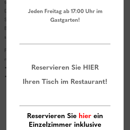
tragen zum „Natur-im-Wohnzimmer“ Ambiente bei.
Die vorgelagerte Sonnenterrasse ist genau das Richtige für
Jeden Freitag ab 17:00 Uhr im
Sonnenanbeter, die die Ruhe abseits der überfüllten
Gastgarten!
Badeanstalten suchen und doch einen gewissen Standard
schätzen.
Folgende Einrichtungen stehen unseren Gästen außerdem
noch zur Verfügung:
Reservieren Sie
HIER
• Aufenthaltsraum mit Granderwasserbar, TV und Video
• Fitnessstudio
Ihren Tisch im Restaurant!
Reservieren Sie
hier
ein
Einzelzimmer inklusive