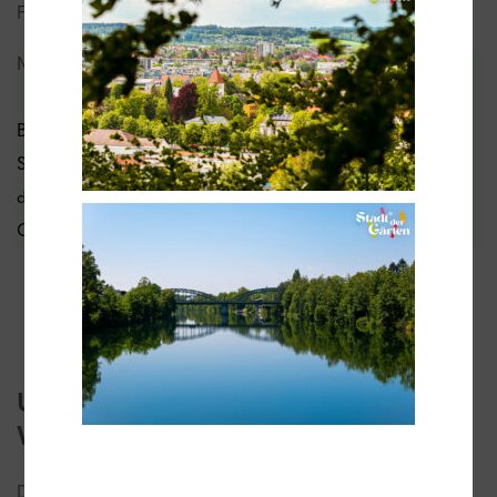
Freiluftduschen.
MO-SO & FT von 08.00 bis 23.00 Uhr
Bitte notieren Sie, dass Montag bis Samstag
Schwimmkurse in unserem Hallenbad stattfinden. Zu
dieser Zeit kann das Schwimmbad nicht von anderen
Gästen genutzt werden.
TERMINE SCHWIMMKURSE
PREISLISTE WELLNESS
Unsere Jahreskarte – ein Jahr voller
Wohlbefinden und Genuss
Der Erwerb unserer Jahreskarte ist
jederzeit möglich
.