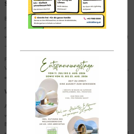
Soledampfbad
Betriebstemperatur: 50°C bis 60°C. Der dichte Salznebel
regt nicht nur den Kreislauf an, sondern wirkt auch
wohltuend auf Atemwege und Haut. Hohe Luftfeuchtigkeit
– 10 bis 15 Minuten Aufenthaltsdauer pro Durchgang.
Für einen optimalen Wirkungsgrad lassen Sie nach dem
Verlassen der Kabine das Salz zuerst 10 Minuten einziehen,
erst dann abduschen.
Wärmebänke
Auf beheiztem Stein sitzend ist das wahlweise kalte oder
warme Sprudelerlebnis nur einen Knopfdruck entfernt.
Belebt nicht nur über die Füße den Körper, sondern eignet
sich auch sehr gut als Vorbereitung (Kreislaufanregung) auf