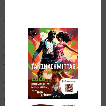
Bitte beachten Sie, dass die Karte immer für das jeweilige
Kalenderjahr gilt – also
vom 1. Januar bis zum 31.
Dezember
.
Der Preis beträgt € 500,–,
unabhängig vom Zeitpunkt
des Kaufs
.
Unterjähriger Einstieg – auf Anfrage
Ab dem 2. Jahr in Folge (Verlängerung der Jahreskarte)
erhalten Sie unseren Stammgast-Tarif.
Gönnen Sie sich ein Jahr voller Entspannung, Bewegung
und besonderer Momente – wir freuen uns auf Ihren
Besuch!
Kinder- und Babyschwimmkurse