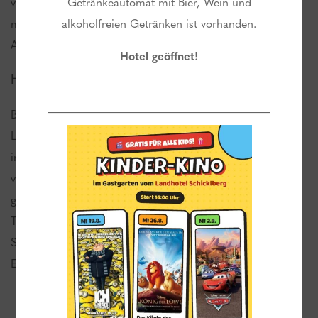
vollautomatisch (je nach Luftfeuchtigkeit) um den Aufguss
Getränkeautomat mit Bier, Wein und
mit Kräuterextrakten. Das milde Raumklima lässt eine
alkoholfreien Getränken ist vorhanden.
Aufenthaltsdauer von über 20 Minuten pro Durchgang zu.
Hotel geöffnet!
Höhlensauna – Saunagrotte
Betriebstemperatur: 55°C. Schonende Sauna mit niedriger
Luftfeuchtigkeit. Zur Regulierung der Luftfeuchtigkeit wird
in einem Tonbehälter ständig Wasser über dem Saunaofen
verdampft, dadurch entsteht ein über den ganzen Tag
gleichbleibendes Raumklima ohne Schwankung der
Temperatur und Luftfeuchtigkeit – kreislaufschwächere
Saunagänger finden immer ein optimales Raumklima vor.
Empfohlene Aufenthaltsdauer: 10 bis 20 Minuten.