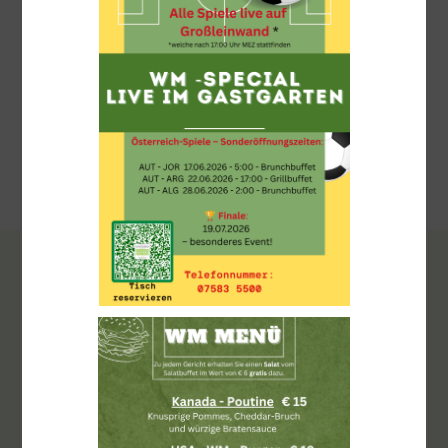
NEWSLETTER
Keine Events mehr
verpassen!
„
“ zeigt erforderliche Felder an
*
E-
mail
*
Consent
Ich habe die
Datenschutzbestimmungen
gelesen und bin damit
*
*
einverstanden.