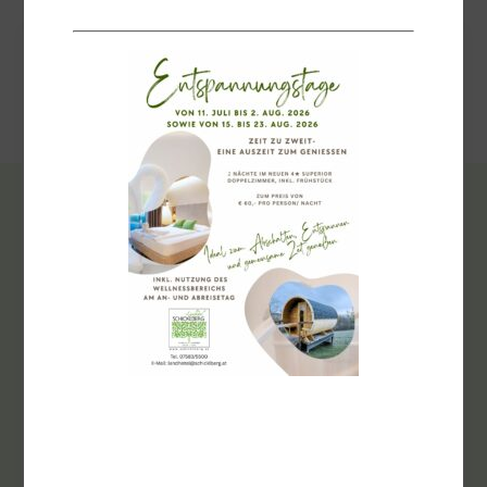
NEWSLETTER
Keine Events mehr
verpassen!
„
“ zeigt erforderliche Felder an
*
E-
mail
*
Consent
Ich habe die
Datenschutzbestimmungen
gelesen und bin damit
*
*
einverstanden.
ABONNIEREN