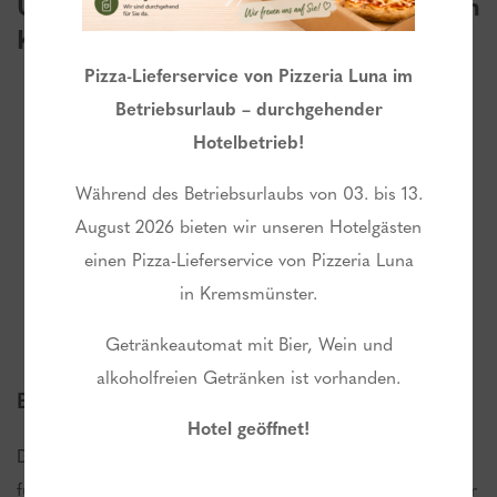
Unterhaltung im Haus finden Sie beim
Kegeln und Indoor-Aktivitäten
Pizza-Lieferservice von Pizzeria Luna im
Betriebsurlaub – durchgehender
Hotelbetrieb!
Während des Betriebsurlaubs von 03. bis 13.
August 2026 bieten wir unseren Hotelgästen
einen Pizza-Lieferservice von Pizzeria Luna
in Kremsmünster.
Getränkeautomat mit Bier, Wein und
alkoholfreien Getränken ist vorhanden.
Beliebt bei Jung und Junggebliebenen!
Hotel geöffnet!
Drei moderne Bahnen sorgen auch an kalten Wintertagen
für heiße Wettkämpfe. Aber nicht nur im Winter geht’s hier