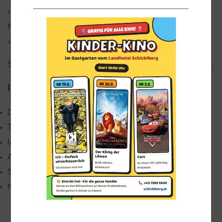
rund, sondern das ganze Jahr über besteht jederzeit die
Möglichkeit zu einem kleinen Spielchen von 9:00 Uhr
vormittags bis zur Sperrstunde spät nachts.
Speisen und Getränke werden Ihnen hier ebenfalls serviert.
Indoorspiele
Dartautomat
Tischfußball
Internetsurfinsel
Auswahl an Brettspielen
Spielplatz
Nagelstock